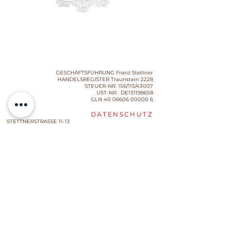
EDELOBSTBRENNEREI &
WEINKELLEREI
FRANZ
STETTNER & SOHN GMBH
GESCHÄFTSFÜHRUNG Franz Stettner
HANDELSREGISTER Traunstein 2228
STEUER-NR. 156/115/43007
UST-NR. DE131198658
GLN
40 06606 00000 6
DATENSCHUTZ
STETTNERSTRASSE 11-13
D-83059 KOLBERMOOR
TELEFON
+49.8031.29 25-0
TELEFAX
+49.8031.97337
EMAIL info(at)Franzstettner.de
IMPRESSUM
GESCHÄFTSZEITEN
MO - DO 7:00 - 12:00
und 13:00 - 16:00
FR 7:00 - 13:00